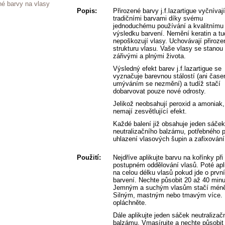
né barvy na vlasy
Popis:
Přirozené barvy j.f.lazartigue vyčnívaj
tradičními barvami díky svému
jednoduchému používání a kvalitnímu
výsledku barvení. Nemění keratin a tu
nepoškozují vlasy. Uchovávají přiroze
strukturu vlasu. Vaše vlasy se stanou
zářivými a plnými života.
Výsledný efekt barev j.f.lazartigue se
vyznačuje barevnou stálostí (ani čase
umýváním se nezmění) a tudíž stačí
dobarvovat pouze nové odrosty.
Jelikož neobsahují peroxid a amoniak,
nemají zesvětlující efekt.
Každé balení již obsahuje jeden sáček
neutralizačního balzámu, potřebného p
uhlazení vlasových šupin a zafixování
Použití:
Nejdříve aplikujte barvu na kořínky při
postupném oddělování vlasů. Poté apli
na celou délku vlasů pokud jde o první
barvení. Nechte působit 20 až 40 minu
Jemným a suchým vlasům stačí méně
Silným, mastným nebo tmavým více. 
opláchněte.
Dále aplikujte jeden sáček neutralizač
balzámu. Vmasírujte a nechte působit