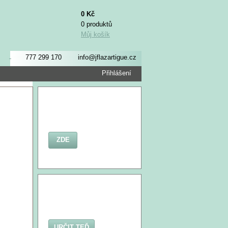
0 Kč
0 produktů
Můj košík
777 299 170
info@jflazartigue.cz
Přihlášení
ZDE
URČIT TEĎ