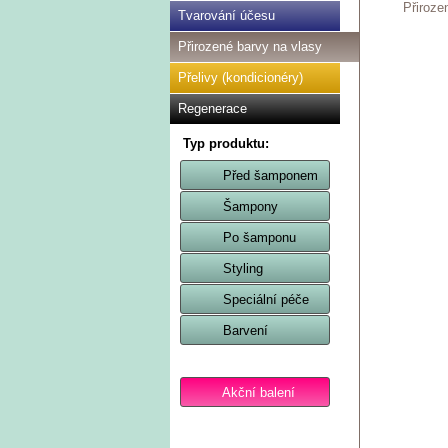
Přiroze
Tvarování účesu
Přirozené barvy na vlasy
Přelivy (kondicionéry)
Regenerace
Typ produktu:
Před šamponem
Šampony
Po šamponu
Styling
Speciální péče
Barvení
Akční balení