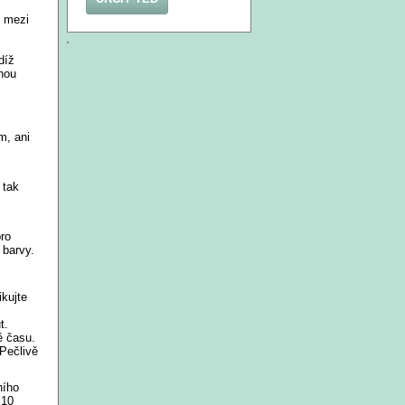
í mezi
díž
nou
m, ani
 tak
ro
 barvy.
kujte
t.
 času.
Pečlivě
ního
 10