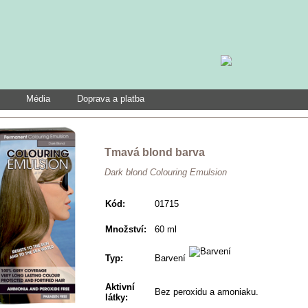
Média
Doprava a platba
Tmavá blond barva
Dark blond Colouring Emulsion
Kód:
01715
Množství:
60 ml
Typ:
Barvení
Aktivní
Bez peroxidu a amoniaku.
látky: