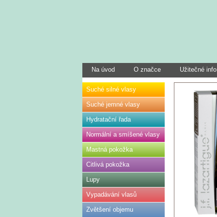
Na úvod
O značce
Užitečné info
Suché silné vlasy
Suché jemné vlasy
Hydratační řada
Normální a smíšené vlasy
Mastná pokožka
Citlivá pokožka
Lupy
Vypadávání vlasů
Zvětšení objemu