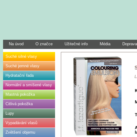
Na úvod
O značce
Užitečné info
Média
Doprava
Suché silné vlasy
Suché jemné vlasy
S
Hydratační řada
L
Normální a smíšené vlasy
Mastná pokožka
M
Citlivá pokožka
Lupy
T
Vypadávání vlasů
A
Zvětšení objemu
l