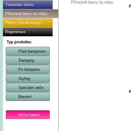
Přirozené barvy na vlasy
Tvarování účesu
P
Přirozené barvy na vlasy
Přelivy (kondicionéry)
Regenerace
Typ produktu:
Před šamponem
Šampony
Po šamponu
Styling
Speciální péče
P
Barvení
Akční balení