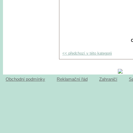
C
<< předchozí v této kategorii
Obchodní podmínky
Reklamační řád
Zahraničí
S