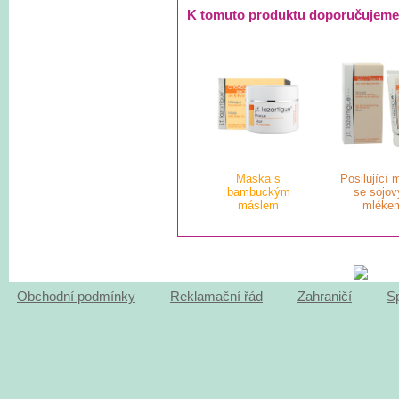
K tomuto produktu doporučujeme
Maska s
Posilující
bambuckým
se sojo
máslem
mléke
Obchodní podmínky
Reklamační řád
Zahraničí
S