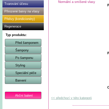
Normální a smíšené vlasy
Tvarování účesu
P
Přirozené barvy na vlasy
Přelivy (kondicionéry)
Regenerace
Typ produktu:
Před šamponem
Šampony
P
Po šamponu
Styling
Speciální péče
Barvení
C
Akční balení
<< předchozí v této kategorii