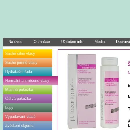
Na úvod
O značce
Užitečné info
Média
Doprava
Suché silné vlasy
Suché jemné vlasy
Š
Hydratační řada
U
Normální a smíšené vlasy
Mastná pokožka
M
Citlivá pokožka
Lupy
T
Vypadávání vlasů
A
Zvětšení objemu
l