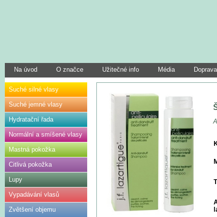
Na úvod
O značce
Užitečné info
Média
Doprava
Suché silné vlasy
Suché jemné vlasy
Hydratační řada
A
Normální a smíšené vlasy
Mastná pokožka
M
Citlivá pokožka
Lupy
T
Vypadávání vlasů
A
Zvětšení objemu
l