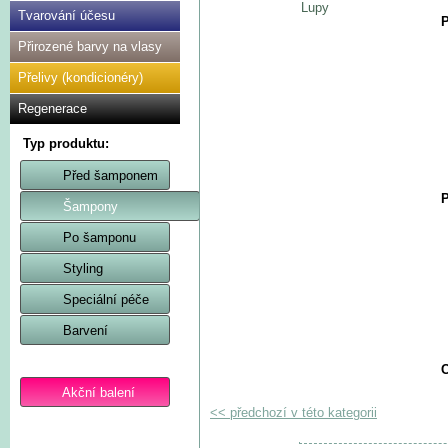
Lupy
Tvarování účesu
P
Přirozené barvy na vlasy
Přelivy (kondicionéry)
Regenerace
Typ produktu:
Před šamponem
P
Šampony
Po šamponu
Styling
Speciální péče
Barvení
C
Akční balení
<< předchozí v této kategorii