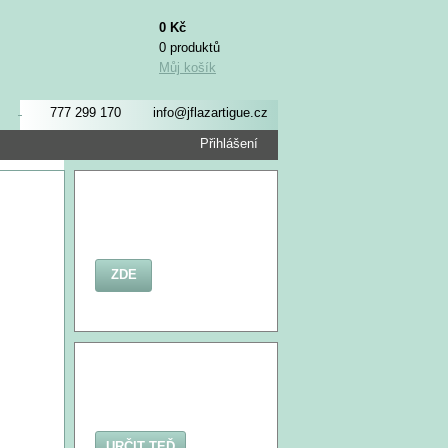
0 Kč
0 produktů
Můj košík
777 299 170
info@jflazartigue.cz
Přihlášení
ZDE
URČIT TEĎ