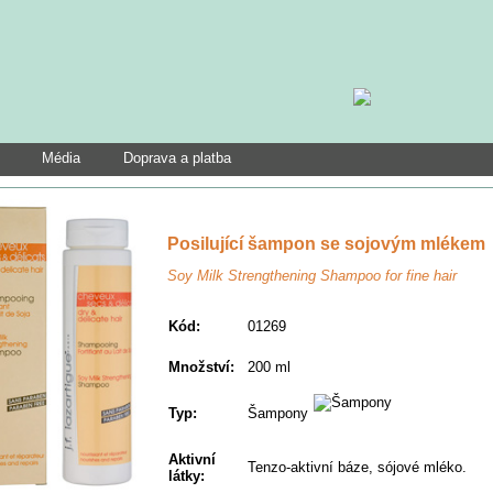
Média
Doprava a platba
Posilující šampon se sojovým mlékem
Soy Milk Strengthening Shampoo for fine hair
Kód:
01269
Množství:
200 ml
Typ:
Šampony
Aktivní
Tenzo-aktivní báze, sójové mléko.
látky: