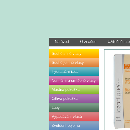
Na úvod
O značce
Užitečné info
Suché silné vlasy
Suché jemné vlasy
Hydratační řada
Normální a smíšené vlasy
Mastná pokožka
Citlivá pokožka
Lupy
Vypadávání vlasů
Zvětšení objemu