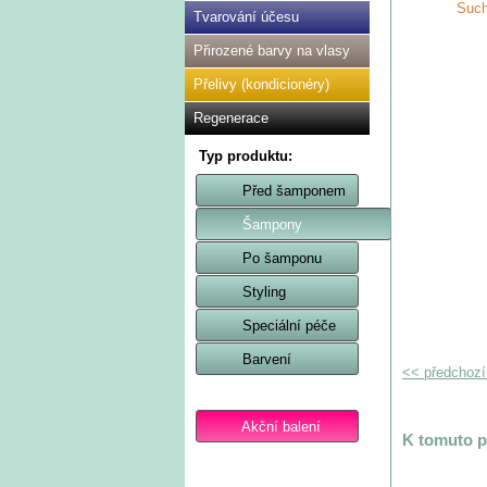
Such
Tvarování účesu
Přirozené barvy na vlasy
Přelivy (kondicionéry)
Regenerace
Typ produktu:
Před šamponem
Šampony
Po šamponu
Styling
Speciální péče
Barvení
<< předchozí 
Akční balení
K tomuto 