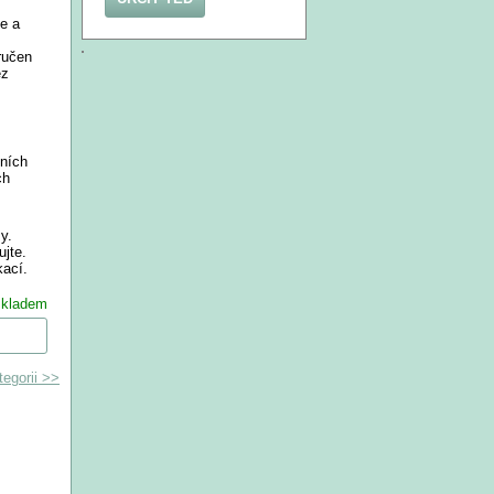
e a
ručen
ez
vních
ch
y.
jte.
kací.
skladem
oupit
tegorii >>