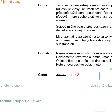
é jemné vlasy
Popis:
Tento extrémně šetrný šampon ošetřuj
rozjasňuje vlasy. Je určen pro časté,
případně každodenní používání. Dopo
především pro suché a citlivé vlasy b
objemu.
Sojové mléko bojuje proti poškození a
dehydrataci jemných vlasů.
Mycí základ je založený na tenzi akti
amfoterních aniontových a kationtový
substancích.
Použití:
Naneste malé množství na mokré vlas
Rovnoměrně rozetřete a jemně vmasíru
Opláchněte a pokračujte s druhou apli
Poté znovu pečlivě opláchněte.
Cena:
50 Kč
390 Kč
K
v této kategorii
další v této ka
produktu doporučujeme: