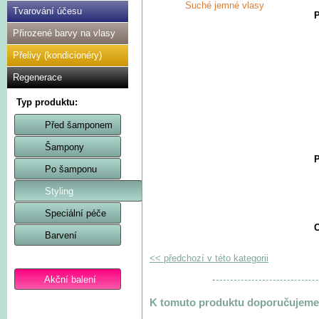
Suché jemné vlasy
Tvarování účesu
P
Přirozené barvy na vlasy
Přelivy (kondicionéry)
Regenerace
Typ produktu:
Před šamponem
Šampony
P
Po šamponu
Styling
Speciální péče
C
Barvení
<< předchozí v této kategorii
Akční balení
K tomuto produktu doporučujeme