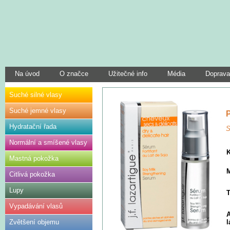
Na úvod
O značce
Užitečné info
Média
Doprava
Suché silné vlasy
Suché jemné vlasy
Hydratační řada
S
Normální a smíšené vlasy
Mastná pokožka
M
Citlivá pokožka
Lupy
T
Vypadávání vlasů
A
Zvětšení objemu
l