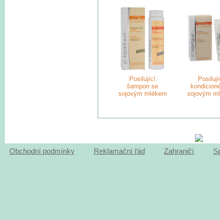
Posilující
Posilují
šampon se
kondicioné
sojovým mlékem
sojovým m
Obchodní podmínky
Reklamační řád
Zahraničí
S